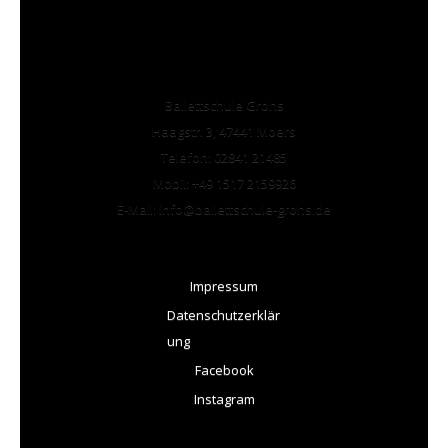
Ballettschule Grohs
Haagstr. 3, 47441 Moers
Telefon: 02841 21485
Mobil: +49 1517 2159926
E-Mail: info@ballettschule-grohs.de
Impressum
Datenschutzerklär
ung
Facebook
Instagram